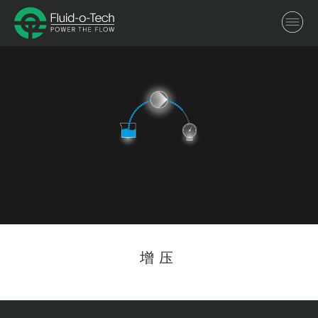
Toggl
navig
增压